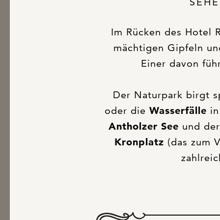
SEHE
Im Rücken des Hotel 
mächtigen Gipfeln un
Einer davon füh
Der Naturpark birgt 
oder die
Wasserfälle
i
Antholzer See
und de
Kronplatz
(das zum 
zahlreic