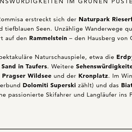
NSWÜRDIGKEITEN IM GRÜNEN PUST
Rommisa erstreckt sich der
Naturpark Rieser
d tiefblauen Seen. Unzählige Wanderwege q
rt auf den
Rammelstein
– den Hausberg von 
spektakuläre Naturschauspiele, etwa die
Erdp
n
Sand in Taufers
. Weitere
Sehenswürdigkeite
r
Pragser Wildsee
und der
Kronplatz
. Im Win
Verbund
Dolomiti Superski
zählt) und das
Bia
he passionierte Skifahrer und Langläufer ins P