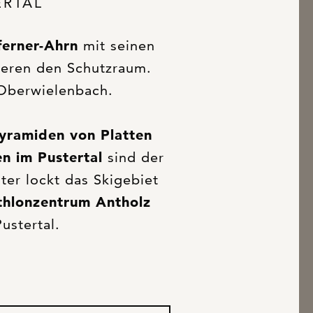
ERTAL
ferner-Ahrn
mit seinen
ueren den Schutzraum.
Oberwielenbach.
yramiden von Platten
n im Pustertal
sind der
ter lockt das Skigebiet
thlonzentrum Antholz
ustertal.