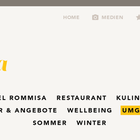
Rommisa-Startseite
HOME
MEDIEN
EL ROMMISA
RESTAURANT
KULI
R & ANGEBOTE
WELLBEING
UMG
SOMMER
WINTER