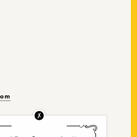
com
 MwSt. Nr. IT01251430219