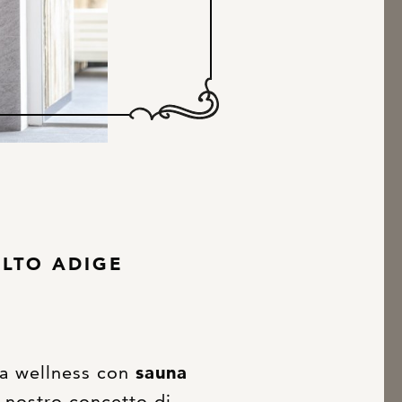
ALTO ADIGE
ea wellness con
sauna
l nostro concetto di