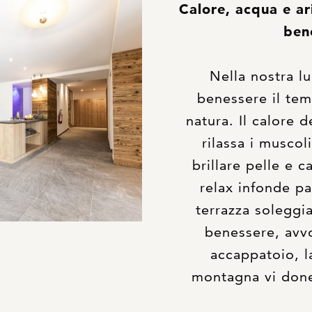
Calore, acqua e ar
ben
Nella nostra l
benessere il te
natura. Il calore 
rilassa i muscol
brillare pelle e c
relax infonde p
terrazza soleggi
benessere, avvo
accappatoio, la
montagna vi doner