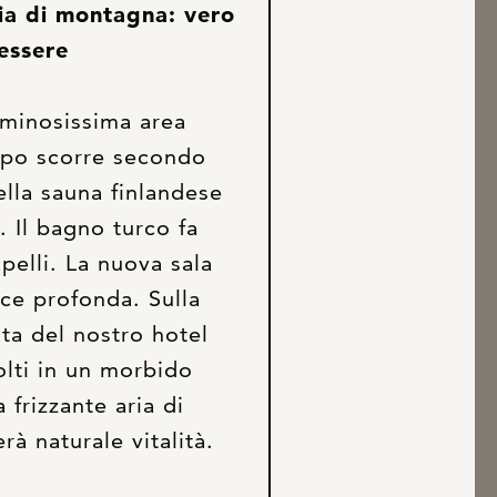
ia di montagna: vero
essere
uminosissima area
mpo scorre secondo
della sauna finlandese
i. Il bagno turco fa
apelli. La nuova sala
ace profonda. Sulla
ata del nostro hotel
lti in un morbido
 frizzante aria di
à naturale vitalità.