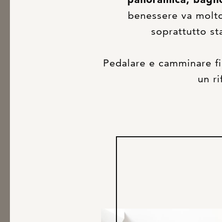
benessere va molto 
soprattutto st
Pedalare e camminare fino
un ri