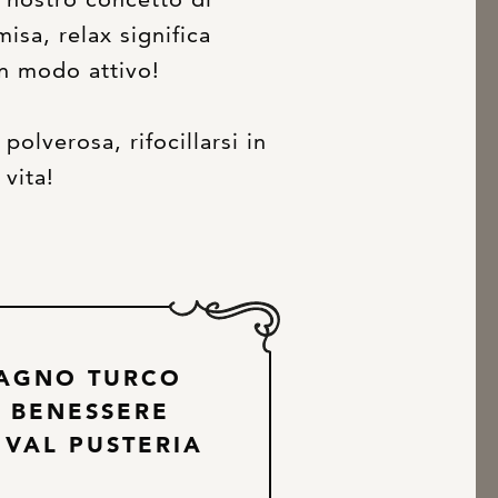
isa, relax significa
in modo attivo!
polverosa, rifocillarsi in
 vita!
BAGNO TURCO
L BENESSERE
 VAL PUSTERIA