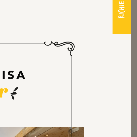
Richiedi
ISA
r